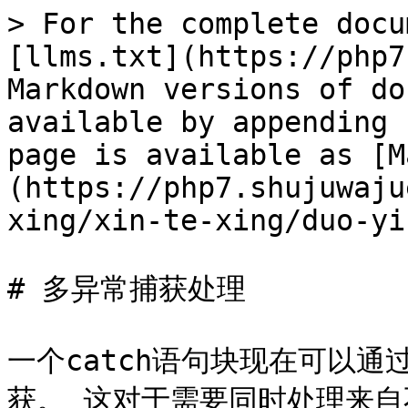
> For the complete docu
[llms.txt](https://php7
Markdown versions of do
available by appending 
page is available as [M
(https://php7.shujuwaju
xing/xin-te-xing/duo-yi
# 多异常捕获处理

一个catch语句块现在可以通
获。 这对于需要同时处理来自