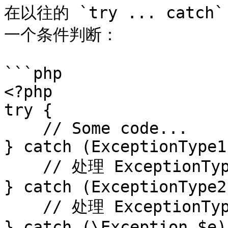
在以往的 `try ... catc
一个条件判断：

```php

<?php

try {

    // Some code...

} catch (ExceptionType1
    // 处理 ExceptionType1

} catch (ExceptionType2
    // 处理 ExceptionType2

} catch (\Exception $e) 