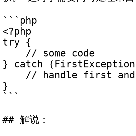
```php

<?php

try {

    // some code

} catch (FirstException
    // handle first and second exceptions

}

```

## 解说：
