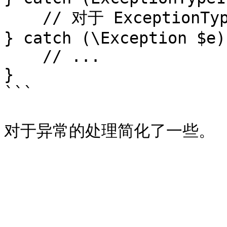
    // 对于 ExceptionType1 和 ExceptionType2 的处理

} catch (\Exception $e) 
    // ...

}

```
